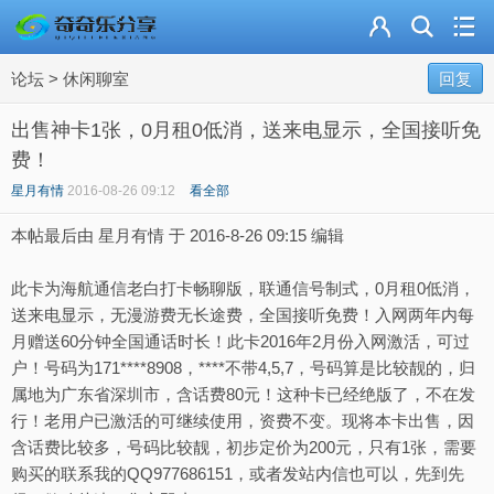
主页
论坛
>
休闲聊室
奇乐分享
回复
出售神卡1张，0月租0低消，送来电显示，全国接听免
资源合集
费！
流量卡
星月有情
2016-08-26 09:12
看全部
本帖最后由 星月有情 于 2016-8-26 09:15 编辑
站内导读
此卡为海航通信老白打卡畅聊版，联通信号制式，0月租0低消，
加入频道
送来电显示，无漫游费无长途费，全国接听免费！入网两年内每
月赠送60分钟全国通话时长！此卡2016年2月份入网激活，可过
户！号码为171****8908，****不带4,5,7，号码算是比较靓的，归
属地为广东省深圳市，含话费80元！这种卡已经绝版了，不在发
行！老用户已激活的可继续使用，资费不变。现将本卡出售，因
含话费比较多，号码比较靓，初步定价为200元，只有1张，需要
购买的联系我的QQ977686151，或者发站内信也可以，先到先