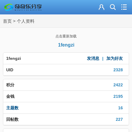
主页
首页
>
个人资料
奇乐分享
资源合集
点击重新加载
1fengzi
流量卡
1fengzi
发消息
|
加为好友
站内导读
UID
2328
加入频道
积分
2422
金钱
2195
主题数
16
回帖数
227