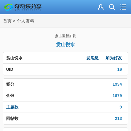
主页
首页
>
个人资料
奇乐分享
资源合集
点击重新加载
赏山悦水
流量卡
赏山悦水
发消息
|
加为好友
站内导读
UID
16
加入频道
积分
1934
金钱
1679
主题数
9
回帖数
213