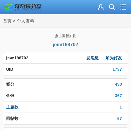
主页
首页
>
个人资料
奇乐分享
资源合集
点击重新加载
jmm198702
流量卡
jmm198702
发消息
|
加为好友
站内导读
UID
1737
加入频道
积分
490
金钱
367
主题数
1
回帖数
67