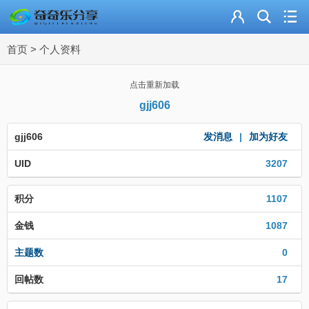
主页
首页
>
个人资料
奇乐分享
资源合集
点击重新加载
gjj606
流量卡
gjj606
发消息
|
加为好友
站内导读
UID
3207
加入频道
积分
1107
金钱
1087
主题数
0
回帖数
17