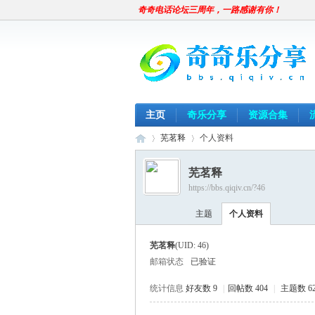
奇奇电话论坛三周年，一路感谢有你！
主页
奇乐分享
资源合集
芜茗释
个人资料
芜茗释
https://bbs.qiqiv.cn/?46
奇
›
›
主题
个人资料
芜茗释
(UID: 46)
邮箱状态
已验证
统计信息
好友数 9
|
回帖数 404
|
主题数 6