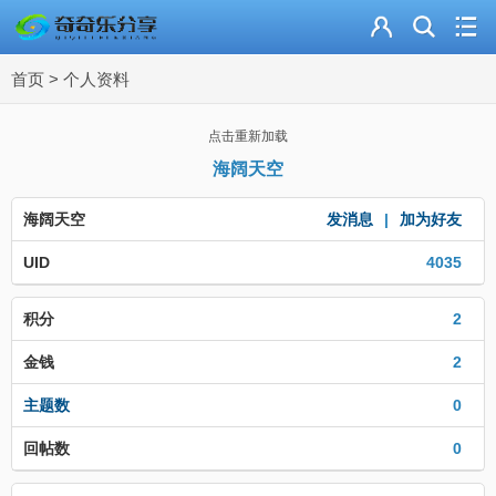
主页
首页
>
个人资料
奇乐分享
资源合集
点击重新加载
海阔天空
流量卡
海阔天空
发消息
|
加为好友
站内导读
UID
4035
加入频道
积分
2
金钱
2
主题数
0
回帖数
0