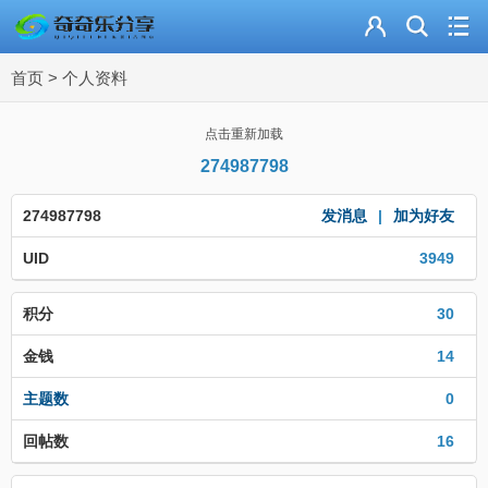
主页
首页
>
个人资料
奇乐分享
资源合集
点击重新加载
274987798
流量卡
274987798
发消息
|
加为好友
站内导读
UID
3949
加入频道
积分
30
金钱
14
主题数
0
回帖数
16