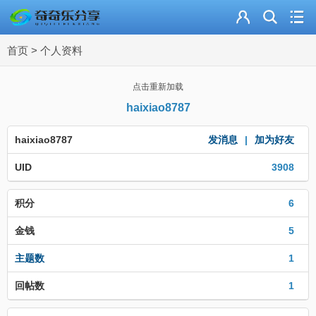
主页
首页
>
个人资料
奇乐分享
资源合集
点击重新加载
haixiao8787
流量卡
haixiao8787
发消息
|
加为好友
站内导读
UID
3908
加入频道
积分
6
金钱
5
主题数
1
回帖数
1