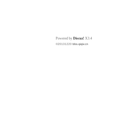
Powered by
Discuz!
X3.4
©20131220
bbs.qiqiv.cn