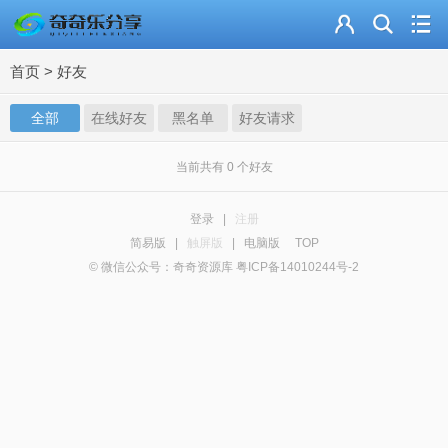
主页
首页
>
好友
奇乐分享
全部
在线好友
黑名单
好友请求
资源合集
流量卡
当前共有
0
个好友
站内导读
登录
|
注册
简易版
|
触屏版
|
电脑版
TOP
加入频道
© 微信公众号：奇奇资源库 粤ICP备14010244号-2