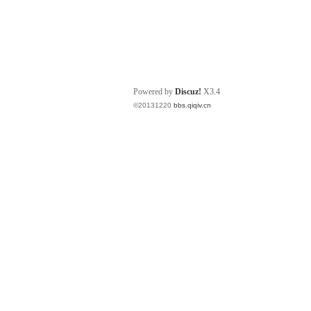
Powered by
Discuz!
X3.4
©20131220
bbs.qiqiv.cn