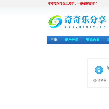
奇奇电话论坛三周年，一路感谢有你！
主页
奇乐分享
资源合集
请稍候...