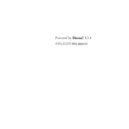
Powered by
Discuz!
X3.4
©20131220
bbs.qiqiv.cn