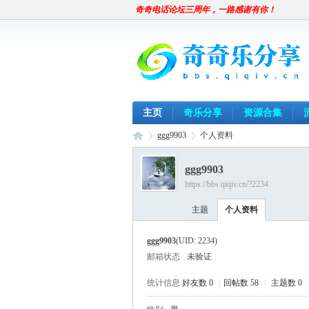
奇奇电话论坛三周年，一路感谢有你！
主页
奇乐分享
资源合集
ggg9903
个人资料
ggg9903
https://bbs.qiqiv.cn/?2234
奇
›
›
主题
个人资料
ggg9903
(UID: 2234)
邮箱状态
未验证
统计信息
好友数 0
|
回帖数 58
|
主题数 0