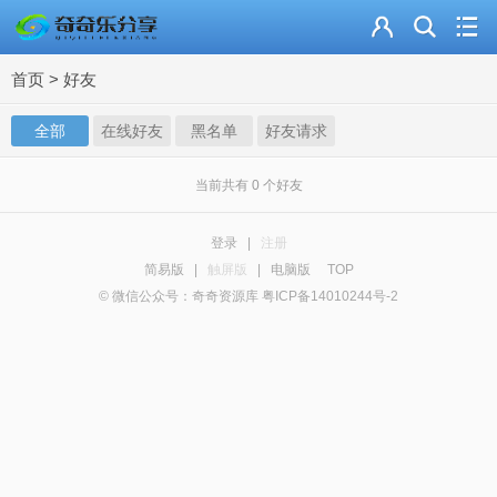
主页
首页
>
好友
奇乐分享
全部
在线好友
黑名单
好友请求
资源合集
流量卡
当前共有
0
个好友
站内导读
登录
|
注册
简易版
|
触屏版
|
电脑版
TOP
加入频道
© 微信公众号：奇奇资源库 粤ICP备14010244号-2