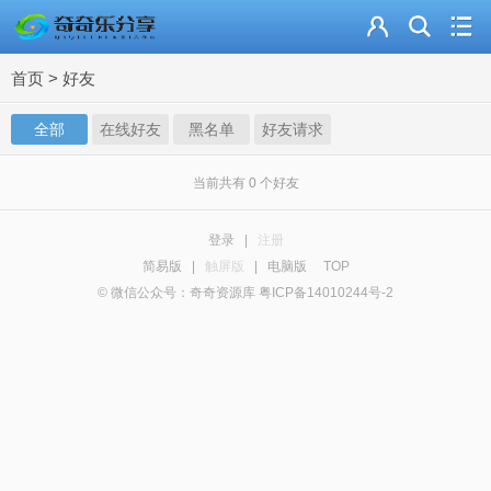
主页
首页
>
好友
奇乐分享
全部
在线好友
黑名单
好友请求
资源合集
流量卡
当前共有
0
个好友
站内导读
登录
|
注册
简易版
|
触屏版
|
电脑版
TOP
加入频道
© 微信公众号：奇奇资源库 粤ICP备14010244号-2