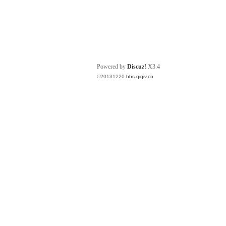
Powered by
Discuz!
X3.4
©20131220
bbs.qiqiv.cn