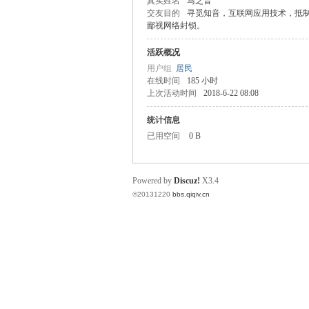
真实姓名
马之音
交友目的
寻觅知音，互联网应用技术，抵
奇
鄙视网络封锁。
活跃概况
用户组
居民
在线时间
185 小时
上次活动时间
2018-6-22 08:08
统计信息
已用空间
0 B
电
Powered by
Discuz!
X3.4
©20131220
bbs.qiqiv.cn
话