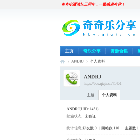
奇奇电话论坛三周年，一路感谢有你！
主页
奇乐分享
资源合集
ANDRJ
个人资料
ANDRJ
https://bbs.qiqiv.cn/?1451
奇
›
›
主题
个人资料
ANDRJ
(UID: 1451)
邮箱状态
未验证
统计信息
好友数 0
|
回帖数 116
|
主题数 1