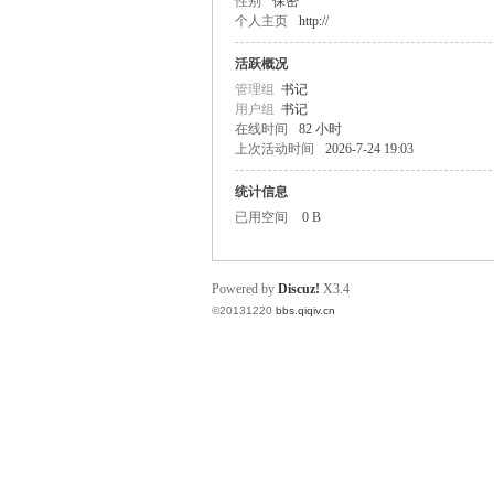
性别
保密
个人主页
http://
奇
活跃概况
管理组
书记
用户组
书记
在线时间
82 小时
上次活动时间
2026-7-24 19:03
统计信息
已用空间
0 B
电
Powered by
Discuz!
X3.4
©20131220
bbs.qiqiv.cn
话