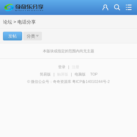
主页
论坛
>
电话分享
奇乐分享
发帖
分类
资源合集
流量卡
本版块或指定的范围内尚无主题
站内导读
登录
|
注册
简易版
|
触屏版
|
电脑版
TOP
加入频道
© 微信公众号：奇奇资源库 粤ICP备14010244号-2