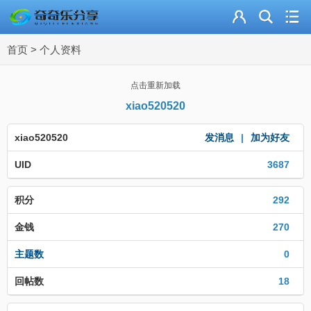
主页
首页
>
个人资料
奇乐分享
资源合集
点击重新加载
xiao520520
流量卡
xiao520520
发消息
|
加为好友
站内导读
UID
3687
加入频道
积分
292
金钱
270
主题数
0
回帖数
18