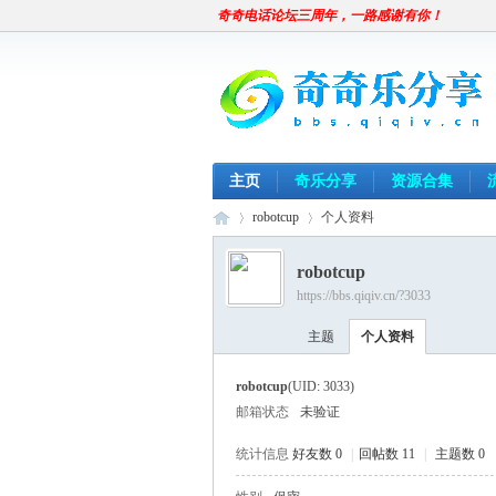
奇奇电话论坛三周年，一路感谢有你！
主页
奇乐分享
资源合集
robotcup
个人资料
robotcup
https://bbs.qiqiv.cn/?3033
奇
›
›
主题
个人资料
robotcup
(UID: 3033)
邮箱状态
未验证
统计信息
好友数 0
|
回帖数 11
|
主题数 0