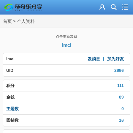
主页
首页
>
个人资料
奇乐分享
资源合集
点击重新加载
lmcl
流量卡
lmcl
发消息
|
加为好友
站内导读
UID
2886
加入频道
积分
111
金钱
89
主题数
0
回帖数
16